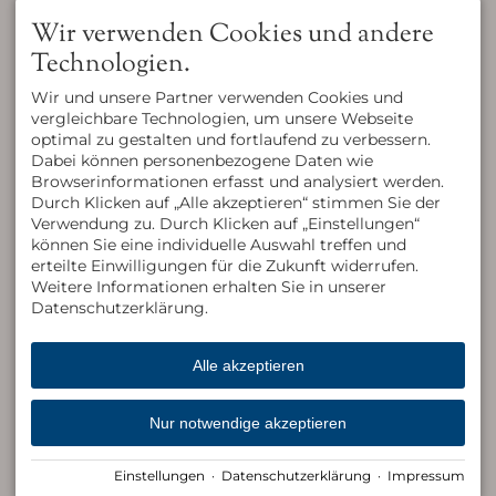
Paßstraße 17
87541 Bad Hindelang / Oberjoch
Wir verwenden Cookies und andere
DEUTSCHLAND
Technologien.
Tel.
+49 8324 9730
Fax +49 8324 7515
reservierung@loewen-oberjoch.de
Wir und unsere Partner verwenden Cookies und
vergleichbare Technologien, um unsere Webseite
Sollten wir Ihre Rückmeldung nicht zu Ihrer Zufriedenheit
beantworten oder bleibt Ihre Anfrage innerhalb von sechs
optimal zu gestalten und fortlaufend zu verbessern.
Wochen ganz oder teilweise unbeantwortet, so haben Sie die
Dabei können personenbezogene Daten wie
Möglichkeit, bei der Durchsetzungsstelle online einen Antrag
Browserinformationen erfasst und analysiert werden.
auf Prüfung der Einhaltung der Anforderungen an die
Durch Klicken auf „Alle akzeptieren“ stimmen Sie der
Barrierefreiheit zu stellen:
Link zum Antrag auf Prüfung der Anforderungen an die
Verwendung zu. Durch Klicken auf „Einstellungen“
Barrierefreiheit gem. § 3 BayEGovV
können Sie eine individuelle Auswahl treffen und
erteilte Einwilligungen für die Zukunft widerrufen.
Oder Sie wenden sich an folgende Kontaktadresse:
Landesamt für Digitalisierung, Breitband und Vermessung
Weitere Informationen erhalten Sie in unserer
IT-Dienstleistungszentrum des Freistaats Bayern
Datenschutzerklärung.
Durchsetzungs- und Überwachungsstelle für barrierefreie
Informationstechnik
St.-Martin-Straße 47
Alle akzeptieren
81541 München
DEUTSCHLAND
bitv@bayern.de
www.ldbv.bayern.de/digitalisierung/bitv
Nur notwendige akzeptieren
Einstellungen
·
Datenschutzerklärung
·
Impressum