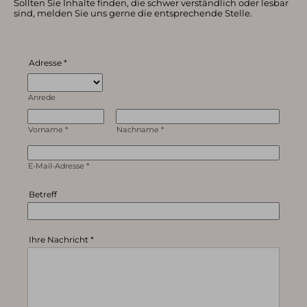
Sollten Sie Inhalte finden, die schwer verständlich oder lesbar
sind, melden Sie uns gerne die entsprechende Stelle.
Adresse
*
Anrede
Vorname
*
Nachname
*
E-Mail-Adresse
*
Betreff
Ihre Nachricht
*