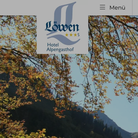
Menü
Entdecken
Wohn
Allgäu Urlaub
Servic