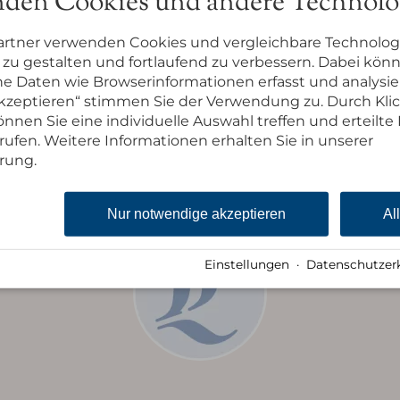
den Cookies und andere Technolo
alt wird von Google Maps eingebettet und bere
nen personenbezogene Daten durch Google ver
artner verwenden Cookies und vergleichbare Technolog
zu gestalten und fortlaufend zu verbessern. Dabei kön
Inhalt des iFrames laden
 Daten wie Browserinformationen erfasst und analysie
 akzeptieren“ stimmen Sie der Verwendung zu. Durch Kli
nnen Sie eine individuelle Auswahl treffen und erteilte 
Route nach
rufen. Weitere Informationen erhalten Sie in unserer
rung.
Nur notwendige akzeptieren
Al
Einstellungen
·
Datenschutzer