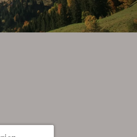
English
E-Mail
Tel.: 08324 9730