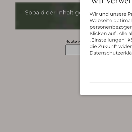
Wir verwen
Dieser Inh
Sobald der Inhalt geladen wird, kön
Wir und unsere P
Webseite optimal 
personenbezogene
Klicken auf „Alle
„Einstellungen“ kö
Route von
die Zukunft wider
Datenschutzerklä