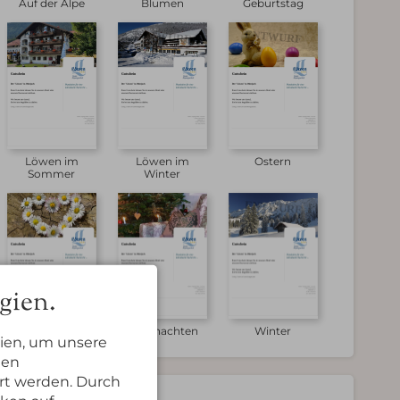
Auf der Alpe
Blumen
Geburtstag
English
E-Mail
Tel.: 08324 9730
Löwen im
Löwen im
Ostern
Sommer
Winter
gien.
Von Herzen
Weihnachten
Winter
ien, um unsere
nen
rt werden. Durch
em Gutschein