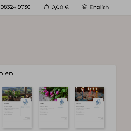
. 08324 9730
0,00 €
English
hlen
Genießen